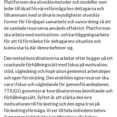
Plattformen ska utveckla metoder och modeller som
leder till ökad förvärvsförmåga hos deltagarna och
tillsammans med ordinarie myndigheter utveckla
former för fördjupat samarbete och samordning så att
de samlade resurserna används effektivt. Plattformen
ska arbeta med motivations- och kartläggningsarbete
för att få förståelse för deltagarens situation och
kunna starta där denne befinner sig.
Den metod koordinatorerna arbetar efter bygger på ett
coachande förhållningssätt med fokus på motivation,
stöd, vägledning och inspiration gentemot arbetslinjen
och egen försörjning. Den enskildes egna resurser ska
vara i fokus och vägledande för genomförandeplanen.
7TJUGO genomsyrar koordinatorernas bemötande och
förhållningssätt. Syftet är att stärka den inre
motivationen till förändring och den egna tron på
förändringsförmåga. Vi ser till hela individens behov
även om projektet inte kan tillgodose alla behov.