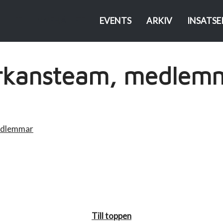
TILL INNEHÅLLET
EVENTS
ARKIV
INSATSE
rkansteam, medlem
edlemmar
Till toppen