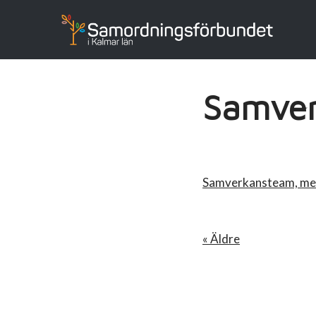
Samve
Samverkansteam, m
« Äldre