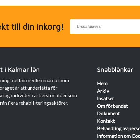
t till din inkorg!
 i Kalmar län
Snabblänkar
rdning mellan medlemmarna inom
Hem
raget är att underlätta för
Arkiv
ing individer i arbetsför ålder som
Insatser
ån flera rehabiliteringsaktörer.
Om förbundet
Dokument
Kontakt
Behandling av pers
Information om Co