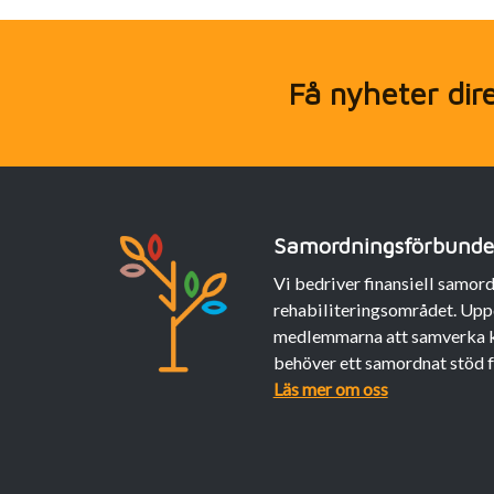
Få nyheter direk
Samordningsförbundet
Vi bedriver finansiell samo
rehabiliteringsområdet. Uppd
medlemmarna att samverka kr
behöver ett samordnat stöd fr
Läs mer om oss